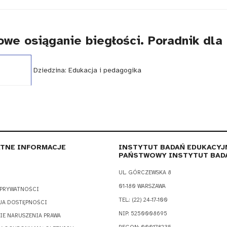
iowe osiąganie biegłości. Poradnik dla 
AG - TAK
Dziedzina:
Edukacja i pedagogika
TNE INFORMACJE
INSTYTUT BADAŃ EDUKACYJ
PAŃSTWOWY INSTYTUT BAD
UL. GÓRCZEWSKA 8
01-180 WARSZAWA
 PRYWATNOŚCI
TEL.: (22) 24-17-100
JA DOSTĘPNOŚCI
NIP: 5250008695
IE NARUSZENIA PRAWA