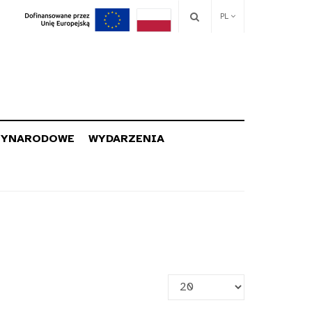
PL
ZYNARODOWE
WYDARZENIA
Pokaż
#