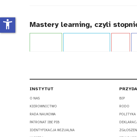
tytułu
accessibility_new
Mastery learning, czyli stopn
Projekt:
IBE PIB
Typ publikacji:
Poradnik
Język:
PL
WC
INSTYTUT
PRZYDA
O NAS
BIP
KIEROWNICTWO
RODO
RADA NAUKOWA
POLITYKA
PATRONAT IBE PIB
DEKLARAC
IDENTYFIKACJA WIZUALNA
ZGŁOSZEN