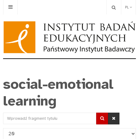
PL
social-emotional
learning
Wprowadź
fragment
Pokaż
tytułu