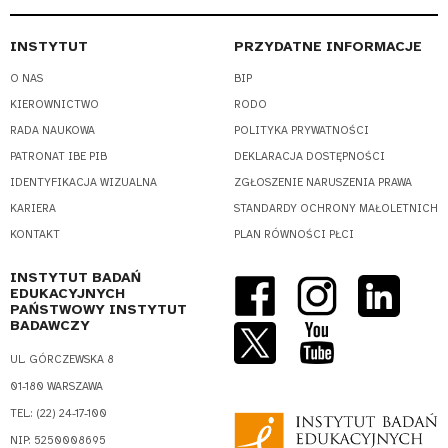
INSTYTUT
PRZYDATNE INFORMACJE
O NAS
BIP
KIEROWNICTWO
RODO
RADA NAUKOWA
POLITYKA PRYWATNOŚCI
PATRONAT IBE PIB
DEKLARACJA DOSTĘPNOŚCI
IDENTYFIKACJA WIZUALNA
ZGŁOSZENIE NARUSZENIA PRAWA
KARIERA
STANDARDY OCHRONY MAŁOLETNICH
KONTAKT
PLAN RÓWNOŚCI PŁCI
INSTYTUT BADAŃ
EDUKACYJNYCH
PAŃSTWOWY INSTYTUT
BADAWCZY
UL. GÓRCZEWSKA 8
01-180 WARSZAWA
TEL.: (22) 24-17-100
NIP: 5250008695