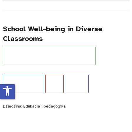
#
School Well-being in Diverse
Classrooms
Projekt:
Szkoła dostępna dla wszystkich (UNICEF)
Typ publikacji:
Raport
Język:
EN
WCAG - TAK
accessibility_new
Dziedzina:
Edukacja i pedagogika