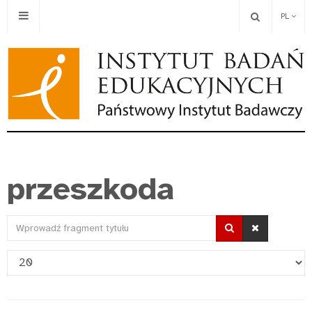
PL
przeszkoda
Wprowadź
fragment
Pokaż
tytułu
#