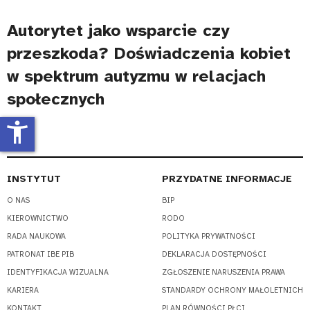
Autorytet jako wsparcie czy
przeszkoda? Doświadczenia kobiet
w spektrum autyzmu w relacjach
społecznych
accessibility_new
INSTYTUT
PRZYDATNE INFORMACJE
O NAS
BIP
KIEROWNICTWO
RODO
RADA NAUKOWA
POLITYKA PRYWATNOŚCI
PATRONAT IBE PIB
DEKLARACJA DOSTĘPNOŚCI
IDENTYFIKACJA WIZUALNA
ZGŁOSZENIE NARUSZENIA PRAWA
KARIERA
STANDARDY OCHRONY MAŁOLETNICH
KONTAKT
PLAN RÓWNOŚCI PŁCI