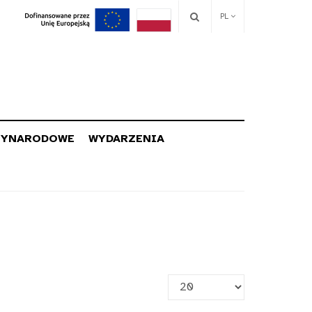
PL
ZYNARODOWE
WYDARZENIA
Pokaż
#