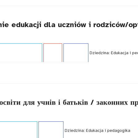
ie edukacji dla uczniów i rodziców/o
publikacji:
Przewodnik
Język:
PL
WCAG - TAK
Dziedzina:
Edukacja i p
освіти для учнів і батьків / законних п
publikacji:
Poradnik
WCAG - TAK
Dziedzina:
Edukacja i pedagogika