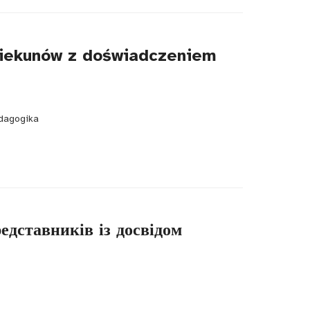
piekunów z doświadczeniem
edagogika
редставників із досвідом