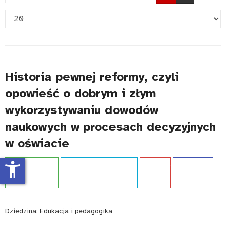
fragment
Pokaż
tytułu
#
Historia pewnej reformy, czyli
opowieść o dobrym i złym
wykorzystywaniu dowodów
naukowych w procesach decyzyjnych
w oświacie
accessibility_new
Projekt:
IBE PIB
Typ publikacji:
Broszura
Język:
PL
WCAG - TAK
Dziedzina:
Edukacja i pedagogika