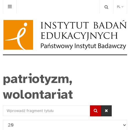
PL
patriotyzm,
wolontariat
Wprowadź
fragment
Pokaż
tytułu