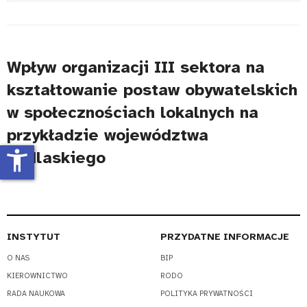
#
Wpływ organizacji III sektora na
kształtowanie postaw obywatelskich
w społecznościach lokalnych na
przykładzie województwa
accessibility_new
podlaskiego
INSTYTUT
PRZYDATNE INFORMACJE
O NAS
BIP
KIEROWNICTWO
RODO
RADA NAUKOWA
POLITYKA PRYWATNOŚCI