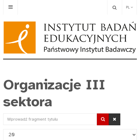
PL
Organizacje III
sektora
Wprowadź
fragment
Pokaż
tytułu