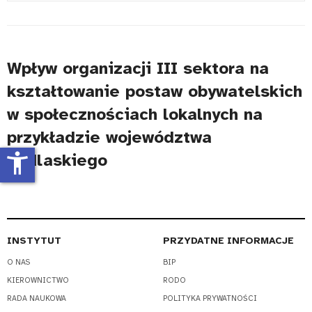
#
Wpływ organizacji III sektora na
kształtowanie postaw obywatelskich
w społecznościach lokalnych na
przykładzie województwa
accessibility_new
podlaskiego
INSTYTUT
PRZYDATNE INFORMACJE
O NAS
BIP
KIEROWNICTWO
RODO
RADA NAUKOWA
POLITYKA PRYWATNOŚCI