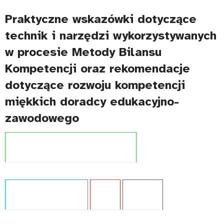
Praktyczne wskazówki dotyczące
technik i narzędzi wykorzystywanych
w procesie Metody Bilansu
Kompetencji oraz rekomendacje
dotyczące rozwoju kompetencji
miękkich doradcy edukacyjno-
zawodowego
Projekt:
Zintegrowany System Kwalifikacji
Typ publikacji:
Ekspertyza
Język:
PL
WCAG - TAK