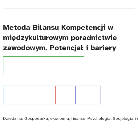
Metoda Bilansu Kompetencji w
międzykulturowym poradnictwie
zawodowym. Potencjał i bariery
Projekt:
Zintegrowany System Kwalifikacji
Typ publikacji:
Ekspertyza
Język:
PL
WCAG - TAK
Dziedzina:
Gospodarka, ekonomia, finanse, Psychologia, Socjologia i