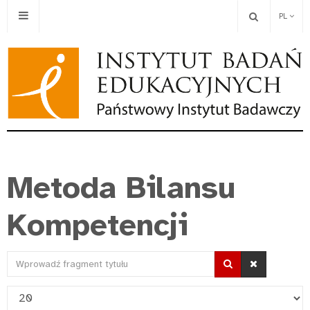
PL
Metoda Bilansu
Kompetencji
Wprowadź
fragment
Pokaż
tytułu