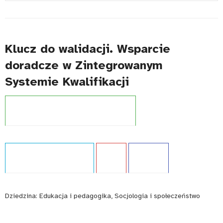
#
Klucz do walidacji. Wsparcie
doradcze w Zintegrowanym
Systemie Kwalifikacji
Projekt:
Zintegrowany System Kwalifikacji
Typ publikacji:
Opracowanie
Język:
PL
WCAG - TAK
Dziedzina:
Edukacja i pedagogika, Socjologia i społeczeństwo