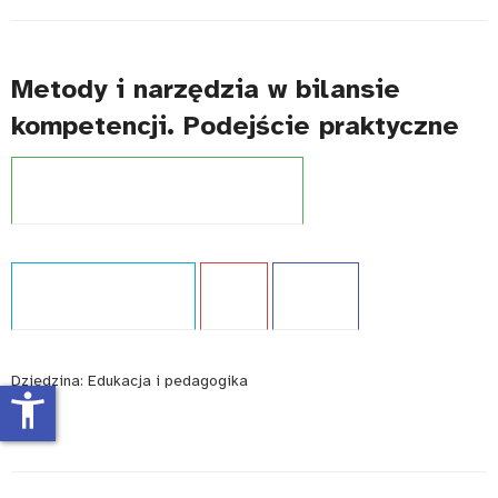
Metody i narzędzia w bilansie
kompetencji. Podejście praktyczne
Projekt:
Zintegrowany System Kwalifikacji
Typ publikacji:
Ekspertyza
Język:
PL
WCAG - NIE
Dziedzina:
Edukacja i pedagogika
accessibility_new