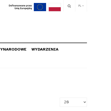
PL
ZYNARODOWE
WYDARZENIA
Pokaż
#