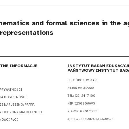
ematics and formal sciences in the ag
 representations
TNE INFORMACJE
INSTYTUT BADAŃ EDUKACYJ
PAŃSTWOWY INSTYTUT BAD
UL. GÓRCZEWSKA 8
01-180 WARSZAWA
 PRYWATNOŚCI
TEL.: (22) 24-17-100
JA DOSTĘPNOŚCI
NIP: 5250008695
IE NARUSZENIA PRAWA
REGON: 000178235
Y OCHRONY MAŁOLETNICH
AE: PL-72330-81243-EGRAW-28
NOŚCI PŁCI