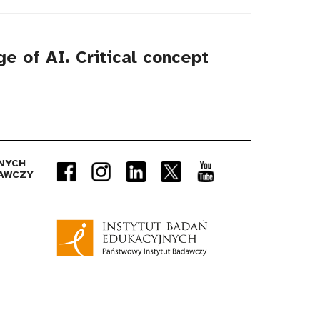
e of AI. Critical concept
NYCH
AWCZY