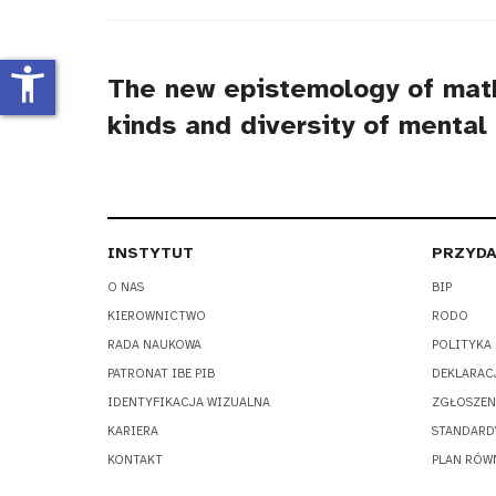
tytułu
accessibility_new
The new epistemology of math
kinds and diversity of mental
INSTYTUT
PRZYDA
O NAS
BIP
KIEROWNICTWO
RODO
RADA NAUKOWA
POLITYKA
PATRONAT IBE PIB
DEKLARAC
IDENTYFIKACJA WIZUALNA
ZGŁOSZEN
KARIERA
STANDARD
KONTAKT
PLAN RÓW