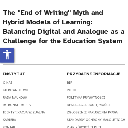
The "End of Writing" Myth and
Hybrid Models of Learning:
Balancing Digital and Analogue as a
Challenge for the Education System
accessibility_new
INSTYTUT
PRZYDATNE INFORMACJE
O NAS
BIP
KIEROWNICTWO
RODO
RADA NAUKOWA
POLITYKA PRYWATNOŚCI
PATRONAT IBE PIB
DEKLARACJA DOSTĘPNOŚCI
IDENTYFIKACJA WIZUALNA
ZGŁOSZENIE NARUSZENIA PRAWA
KARIERA
STANDARDY OCHRONY MAŁOLETNICH
KONTAKT
PLAN RÓWNOŚCI PŁCI