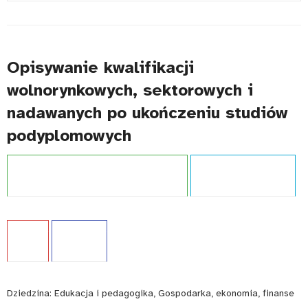
#
Opisywanie kwalifikacji
wolnorynkowych, sektorowych i
nadawanych po ukończeniu studiów
podyplomowych
Projekt:
Zintegrowany System Kwalifikacji
Typ publikacji:
Poradnik
Język:
PL
WCAG - TAK
Dziedzina:
Edukacja i pedagogika, Gospodarka, ekonomia, finanse