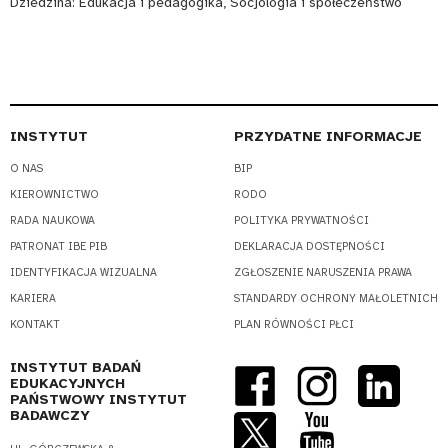
Dziedzina:
Edukacja i pedagogika, Socjologia i społeczeństwo
INSTYTUT
PRZYDATNE INFORMACJE
O NAS
BIP
KIEROWNICTWO
RODO
RADA NAUKOWA
POLITYKA PRYWATNOŚCI
PATRONAT IBE PIB
DEKLARACJA DOSTĘPNOŚCI
IDENTYFIKACJA WIZUALNA
ZGŁOSZENIE NARUSZENIA PRAWA
KARIERA
STANDARDY OCHRONY MAŁOLETNICH
KONTAKT
PLAN RÓWNOŚCI PŁCI
INSTYTUT BADAŃ
EDUKACYJNYCH
PAŃSTWOWY INSTYTUT
BADAWCZY