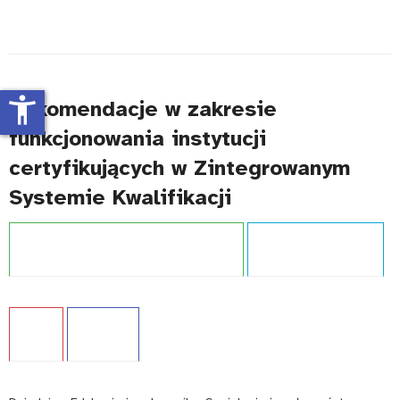
accessibility_new
Rekomendacje w zakresie
funkcjonowania instytucji
certyfikujących w Zintegrowanym
Systemie Kwalifikacji
Projekt:
Zintegrowany System Kwalifikacji
Typ publikacji:
Poradnik
Język:
PL
WCAG - TAK