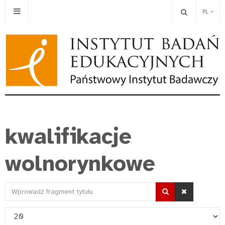
PL
kwalifikacje
wolnorynkowe
Wprowadź
fragment
Pokaż
tytułu