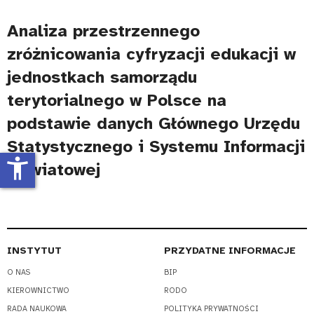
Analiza przestrzennego
zróżnicowania cyfryzacji edukacji w
jednostkach samorządu
terytorialnego w Polsce na
podstawie danych Głównego Urzędu
Statystycznego i Systemu Informacji
accessibility_new
Oświatowej
INSTYTUT
PRZYDATNE INFORMACJE
O NAS
BIP
KIEROWNICTWO
RODO
RADA NAUKOWA
POLITYKA PRYWATNOŚCI