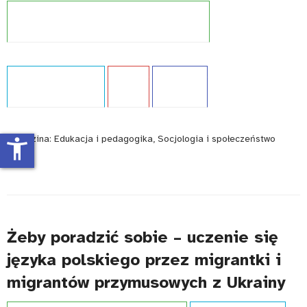
Projekt:
Międzynarodowe badania kompetencji
Typ publikacji:
Analiza
Język:
PL
WCAG - TAK
Dziedzina:
Edukacja i pedagogika, Socjologia i społeczeństwo
accessibility_new
Żeby poradzić sobie – uczenie się
języka polskiego przez migrantki i
migrantów przymusowych z Ukrainy