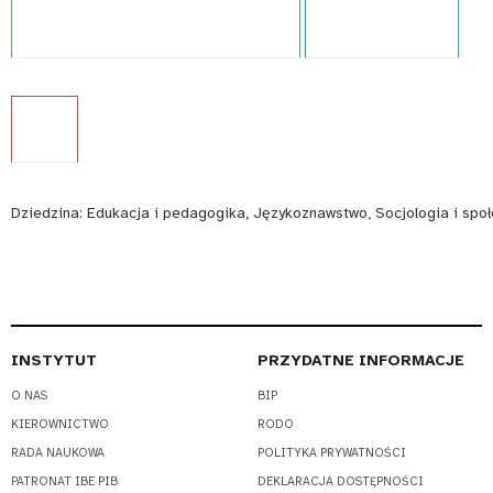
Projekt:
Zintegrowany System Kwalifikacji
Typ publikacji:
Raport
Język:
PL
Dziedzina:
Edukacja i pedagogika, Językoznawstwo, Socjologia i spo
INSTYTUT
PRZYDATNE INFORMACJE
O NAS
BIP
KIEROWNICTWO
RODO
RADA NAUKOWA
POLITYKA PRYWATNOŚCI
PATRONAT IBE PIB
DEKLARACJA DOSTĘPNOŚCI