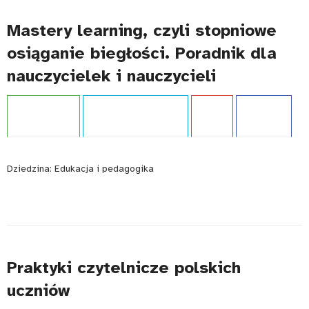
Mastery learning, czyli stopniowe
osiąganie biegłości. Poradnik dla
nauczycielek i nauczycieli
Projekt:
IBE PIB
Typ publikacji:
Poradnik
Język:
PL
WCAG - TAK
Dziedzina:
Edukacja i pedagogika
Praktyki czytelnicze polskich
uczniów