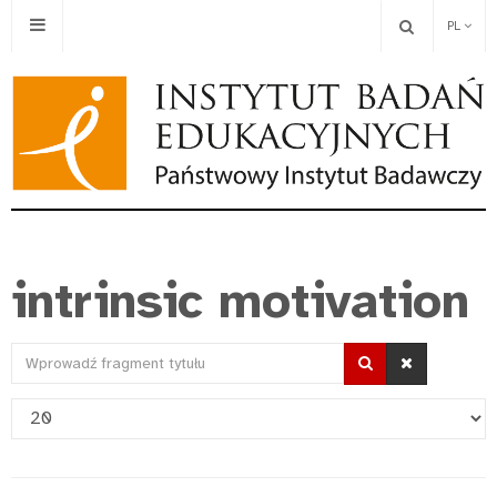
PL
intrinsic motivation
Wprowadź
fragment
Pokaż
tytułu
#