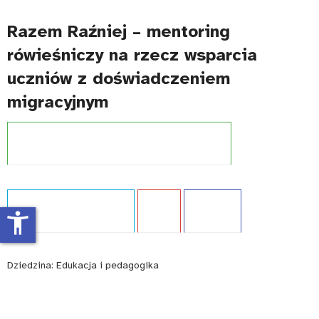
Razem Raźniej – mentoring
rówieśniczy na rzecz wsparcia
uczniów z doświadczeniem
migracyjnym
Projekt:
Szkoła dostępna dla wszystkich (UNICEF)
Typ publikacji:
Opracowanie
Język:
PL
WCAG - TAK
accessibility_new
Dziedzina:
Edukacja i pedagogika