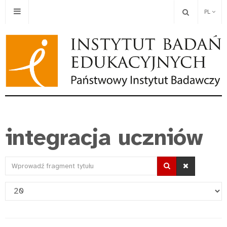
PL
integracja uczniów
Wprowadź
fragment
Pokaż
tytułu
#