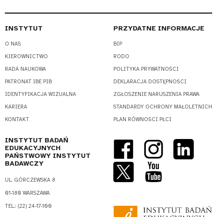
INSTYTUT
PRZYDATNE INFORMACJE
O NAS
BIP
KIEROWNICTWO
RODO
RADA NAUKOWA
POLITYKA PRYWATNOŚCI
PATRONAT IBE PIB
DEKLARACJA DOSTĘPNOŚCI
IDENTYFIKACJA WIZUALNA
ZGŁOSZENIE NARUSZENIA PRAWA
KARIERA
STANDARDY OCHRONY MAŁOLETNICH
KONTAKT
PLAN RÓWNOŚCI PŁCI
INSTYTUT BADAŃ
EDUKACYJNYCH
PAŃSTWOWY INSTYTUT
BADAWCZY
UL. GÓRCZEWSKA 8
01-180 WARSZAWA
TEL.: (22) 24-17-100