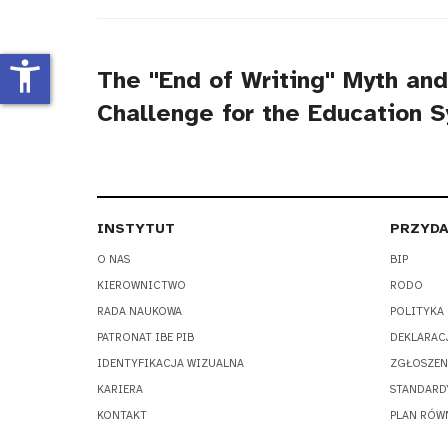
tytułu
accessibility_new
The "End of Writing" Myth and
Challenge for the Education 
INSTYTUT
PRZYDA
O NAS
BIP
KIEROWNICTWO
RODO
RADA NAUKOWA
POLITYKA
PATRONAT IBE PIB
DEKLARAC
IDENTYFIKACJA WIZUALNA
ZGŁOSZEN
KARIERA
STANDARD
KONTAKT
PLAN RÓW