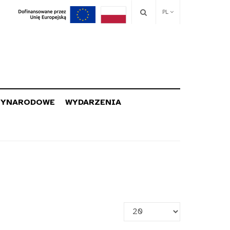
PL
ZYNARODOWE
WYDARZENIA
Pokaż
#