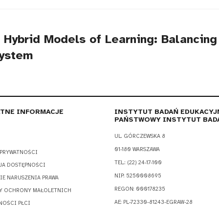
 Hybrid Models of Learning: Balancing
System
TNE INFORMACJE
INSTYTUT BADAŃ EDUKACYJ
PAŃSTWOWY INSTYTUT BAD
UL. GÓRCZEWSKA 8
01-180 WARSZAWA
 PRYWATNOŚCI
TEL.: (22) 24-17-100
JA DOSTĘPNOŚCI
NIP: 5250008695
IE NARUSZENIA PRAWA
REGON: 000178235
Y OCHRONY MAŁOLETNICH
AE: PL-72330-81243-EGRAW-28
NOŚCI PŁCI