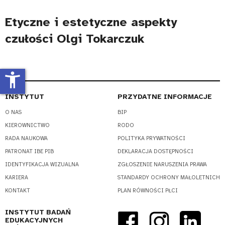
Etyczne i estetyczne aspekty
czułości Olgi Tokarczuk
accessibility_new
INSTYTUT
PRZYDATNE INFORMACJE
O NAS
BIP
KIEROWNICTWO
RODO
RADA NAUKOWA
POLITYKA PRYWATNOŚCI
PATRONAT IBE PIB
DEKLARACJA DOSTĘPNOŚCI
IDENTYFIKACJA WIZUALNA
ZGŁOSZENIE NARUSZENIA PRAWA
KARIERA
STANDARDY OCHRONY MAŁOLETNICH
KONTAKT
PLAN RÓWNOŚCI PŁCI
INSTYTUT BADAŃ
EDUKACYJNYCH