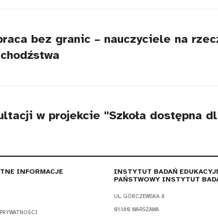
ca bez granic – nauczyciele na rzecz
uchodźstwa
ultacji w projekcie "Szkoła dostępna d
TNE INFORMACJE
INSTYTUT BADAŃ EDUKACYJ
PAŃSTWOWY INSTYTUT BAD
UL. GÓRCZEWSKA 8
01-180 WARSZAWA
 PRYWATNOŚCI