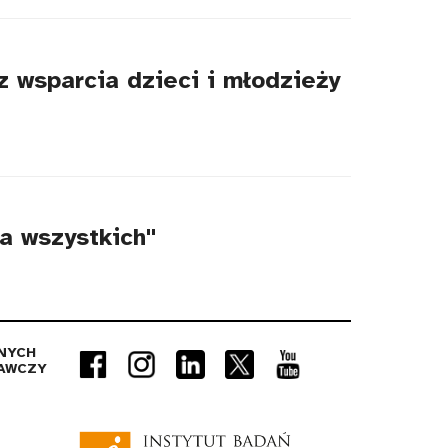
 wsparcia dzieci i młodzieży
la wszystkich"
NYCH
AWCZY