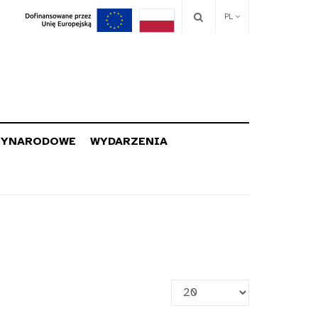
PL
ZYNARODOWE
WYDARZENIA
Pokaż
#