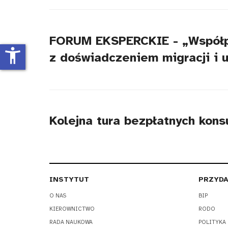
tytułu
FORUM EKSPERCKIE - „Współpra
accessibility_new
z doświadczeniem migracji i 
Kolejna tura bezpłatnych kons
INSTYTUT
PRZYDA
O NAS
BIP
KIEROWNICTWO
RODO
RADA NAUKOWA
POLITYKA