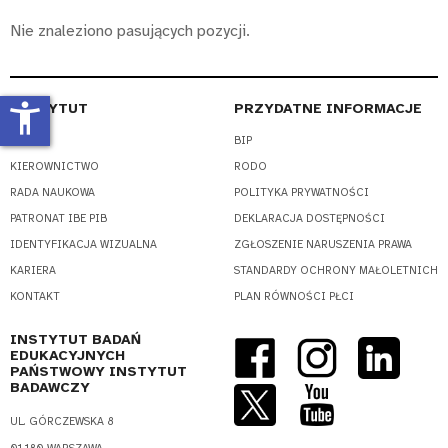
Nie znaleziono pasujących pozycji.
accessibility_new
INSTYTUT
PRZYDATNE INFORMACJE
O NAS
BIP
KIEROWNICTWO
RODO
RADA NAUKOWA
POLITYKA PRYWATNOŚCI
PATRONAT IBE PIB
DEKLARACJA DOSTĘPNOŚCI
IDENTYFIKACJA WIZUALNA
ZGŁOSZENIE NARUSZENIA PRAWA
KARIERA
STANDARDY OCHRONY MAŁOLETNICH
KONTAKT
PLAN RÓWNOŚCI PŁCI
INSTYTUT BADAŃ
EDUKACYJNYCH
PAŃSTWOWY INSTYTUT
BADAWCZY
UL. GÓRCZEWSKA 8