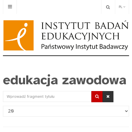
PL
edukacja zawodowa
Wprowadź
fragment
Pokaż
tytułu
#