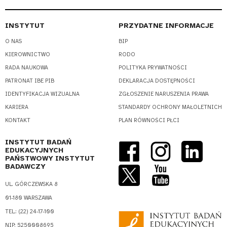
INSTYTUT
PRZYDATNE INFORMACJE
O NAS
BIP
KIEROWNICTWO
RODO
RADA NAUKOWA
POLITYKA PRYWATNOŚCI
PATRONAT IBE PIB
DEKLARACJA DOSTĘPNOŚCI
IDENTYFIKACJA WIZUALNA
ZGŁOSZENIE NARUSZENIA PRAWA
KARIERA
STANDARDY OCHRONY MAŁOLETNICH
KONTAKT
PLAN RÓWNOŚCI PŁCI
INSTYTUT BADAŃ
EDUKACYJNYCH
PAŃSTWOWY INSTYTUT
BADAWCZY
UL. GÓRCZEWSKA 8
01-180 WARSZAWA
TEL.: (22) 24-17-100
NIP: 5250008695