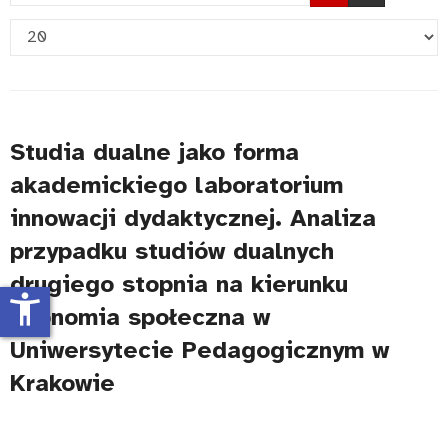
fragment
Pokaż
tytułu
#
Studia dualne jako forma
akademickiego laboratorium
innowacji dydaktycznej. Analiza
przypadku studiów dualnych
drugiego stopnia na kierunku
accessibility_new
ekonomia społeczna w
Uniwersytecie Pedagogicznym w
Krakowie