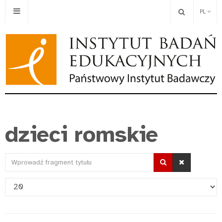
PL
dzieci romskie
Wprowadź
fragment
Pokaż
tytułu
#