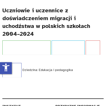
Uczniowie i uczennice z
doświadczeniem migracji i
uchodźstwa w polskich szkołach
2004–2024
Projekt:
Doświadczenie migracji
Typ publikacji:
Raport
Język:
PL
accessibility_new
WCAG - TAK
Dziedzina:
Edukacja i pedagogika