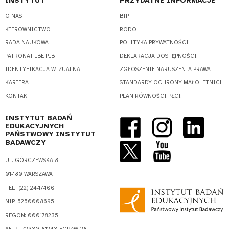
INSTYTUT
PRZYDATNE INFORMACJE
O NAS
BIP
KIEROWNICTWO
RODO
RADA NAUKOWA
POLITYKA PRYWATNOŚCI
PATRONAT IBE PIB
DEKLARACJA DOSTĘPNOŚCI
IDENTYFIKACJA WIZUALNA
ZGŁOSZENIE NARUSZENIA PRAWA
KARIERA
STANDARDY OCHRONY MAŁOLETNICH
KONTAKT
PLAN RÓWNOŚCI PŁCI
INSTYTUT BADAŃ
EDUKACYJNYCH
PAŃSTWOWY INSTYTUT
BADAWCZY
UL. GÓRCZEWSKA 8
01-180 WARSZAWA
TEL.: (22) 24-17-100
NIP: 5250008695
REGON: 000178235