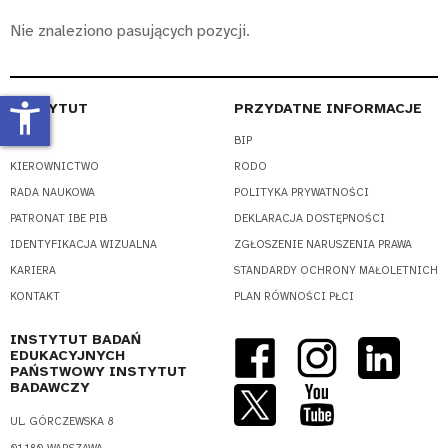
Nie znaleziono pasujących pozycji.
accessibility_new
INSTYTUT
PRZYDATNE INFORMACJE
O NAS
BIP
KIEROWNICTWO
RODO
RADA NAUKOWA
POLITYKA PRYWATNOŚCI
PATRONAT IBE PIB
DEKLARACJA DOSTĘPNOŚCI
IDENTYFIKACJA WIZUALNA
ZGŁOSZENIE NARUSZENIA PRAWA
KARIERA
STANDARDY OCHRONY MAŁOLETNICH
KONTAKT
PLAN RÓWNOŚCI PŁCI
INSTYTUT BADAŃ
EDUKACYJNYCH
PAŃSTWOWY INSTYTUT
BADAWCZY
UL. GÓRCZEWSKA 8