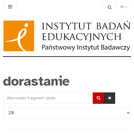
PL
dorastanie
Wprowadź
fragment
Pokaż
tytułu
#