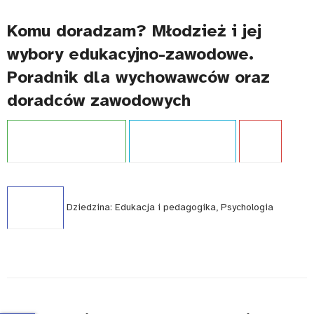
Komu doradzam? Młodzież i jej
wybory edukacyjno-zawodowe.
Poradnik dla wychowawców oraz
doradców zawodowych
Projekt:
Kariera bez barier
Typ publikacji:
Poradnik
Język:
PL
WCAG - TAK
Dziedzina:
Edukacja i pedagogika, Psychologia