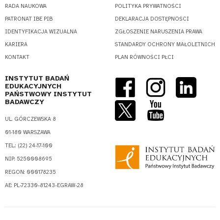
RADA NAUKOWA
POLITYKA PRYWATNOŚCI
PATRONAT IBE PIB
DEKLARACJA DOSTĘPNOŚCI
IDENTYFIKACJA WIZUALNA
ZGŁOSZENIE NARUSZENIA PRAWA
KARIERA
STANDARDY OCHRONY MAŁOLETNICH
KONTAKT
PLAN RÓWNOŚCI PŁCI
INSTYTUT BADAŃ
EDUKACYJNYCH
PAŃSTWOWY INSTYTUT
BADAWCZY
UL. GÓRCZEWSKA 8
01-180 WARSZAWA
TEL.: (22) 24-17-100
NIP: 5250008695
REGON: 000178235
AE: PL-72330-81243-EGRAW-28