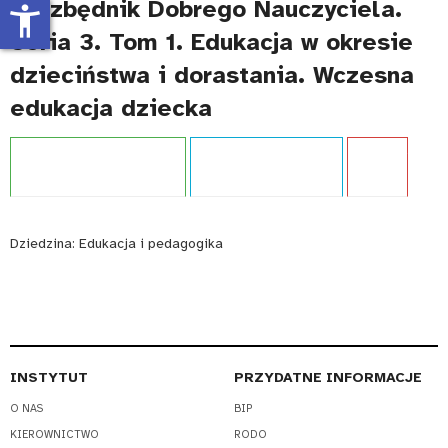
Niezbędnik Dobrego Nauczyciela.
accessibility_new
Seria 3. Tom 1. Edukacja w okresie
dzieciństwa i dorastania. Wczesna
edukacja dziecka
Projekt:
Entuzjaści Edukacji
Typ publikacji:
Poradnik
Język:
PL
Dziedzina:
Edukacja i pedagogika
INSTYTUT
PRZYDATNE INFORMACJE
O NAS
BIP
KIEROWNICTWO
RODO