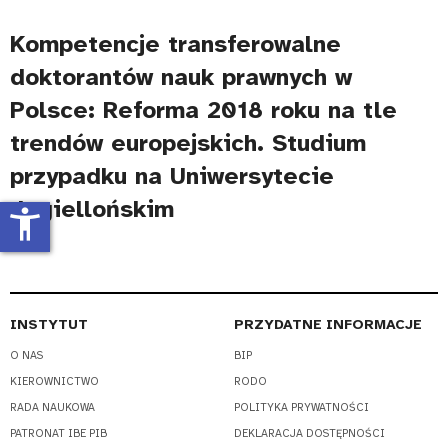
Kompetencje transferowalne
doktorantów nauk prawnych w
Polsce: Reforma 2018 roku na tle
trendów europejskich. Studium
przypadku na Uniwersytecie
Jagiellońskim
accessibility_new
INSTYTUT
PRZYDATNE INFORMACJE
O NAS
BIP
KIEROWNICTWO
RODO
RADA NAUKOWA
POLITYKA PRYWATNOŚCI
PATRONAT IBE PIB
DEKLARACJA DOSTĘPNOŚCI