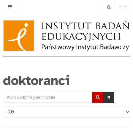
PL
doktoranci
Wprowadź
fragment
Pokaż
tytułu
#