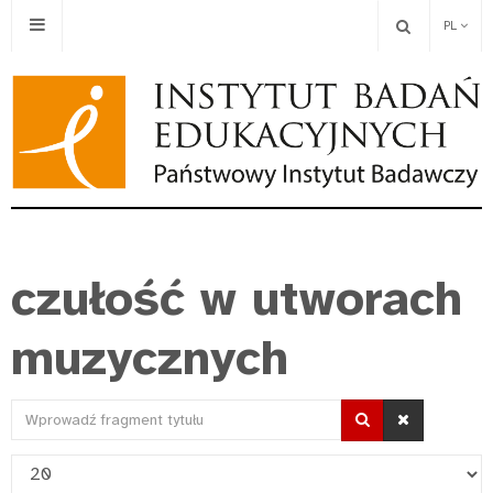
PL
czułość w utworach
muzycznych
Wprowadź
fragment
Pokaż
tytułu