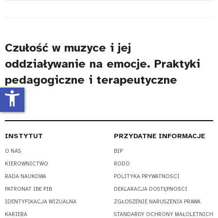
#
Czułość w muzyce i jej
oddziaływanie na emocje. Praktyki
pedagogiczne i terapeutyczne
accessibility_new
INSTYTUT
PRZYDATNE INFORMACJE
O NAS
BIP
KIEROWNICTWO
RODO
RADA NAUKOWA
POLITYKA PRYWATNOŚCI
PATRONAT IBE PIB
DEKLARACJA DOSTĘPNOŚCI
IDENTYFIKACJA WIZUALNA
ZGŁOSZENIE NARUSZENIA PRAWA
KARIERA
STANDARDY OCHRONY MAŁOLETNICH