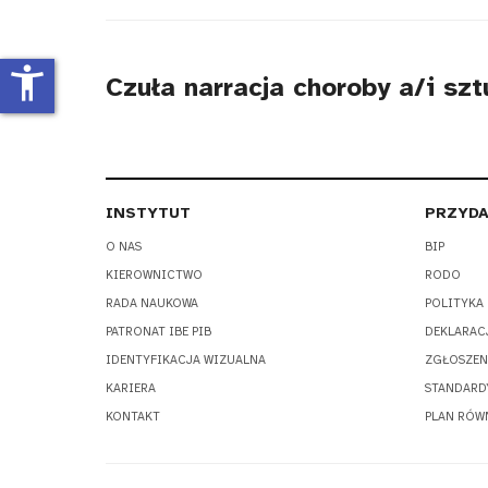
tytułu
accessibility_new
Czuła narracja choroby a/i sz
INSTYTUT
PRZYDA
O NAS
BIP
KIEROWNICTWO
RODO
RADA NAUKOWA
POLITYKA
PATRONAT IBE PIB
DEKLARAC
IDENTYFIKACJA WIZUALNA
ZGŁOSZEN
KARIERA
STANDARD
KONTAKT
PLAN RÓW