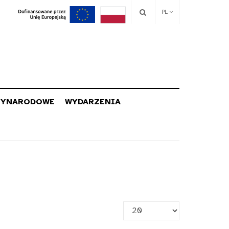
PL
ZYNARODOWE
WYDARZENIA
Pokaż
#