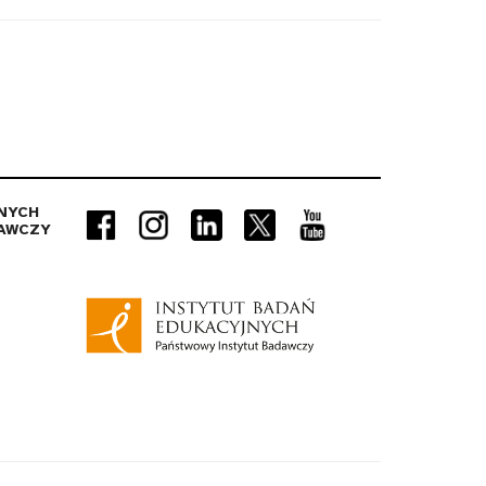
NYCH
AWCZY