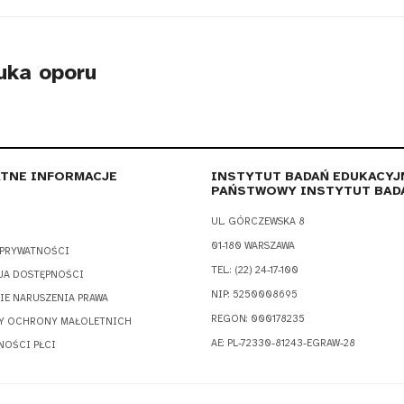
tuka oporu
TNE INFORMACJE
INSTYTUT BADAŃ EDUKACYJ
PAŃSTWOWY INSTYTUT BAD
UL. GÓRCZEWSKA 8
01-180 WARSZAWA
 PRYWATNOŚCI
TEL.: (22) 24-17-100
JA DOSTĘPNOŚCI
NIP: 5250008695
IE NARUSZENIA PRAWA
REGON: 000178235
Y OCHRONY MAŁOLETNICH
AE: PL-72330-81243-EGRAW-28
NOŚCI PŁCI