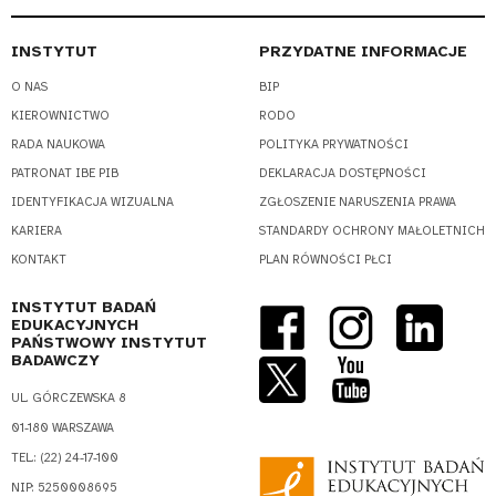
INSTYTUT
PRZYDATNE INFORMACJE
O NAS
BIP
KIEROWNICTWO
RODO
RADA NAUKOWA
POLITYKA PRYWATNOŚCI
PATRONAT IBE PIB
DEKLARACJA DOSTĘPNOŚCI
IDENTYFIKACJA WIZUALNA
ZGŁOSZENIE NARUSZENIA PRAWA
KARIERA
STANDARDY OCHRONY MAŁOLETNICH
KONTAKT
PLAN RÓWNOŚCI PŁCI
INSTYTUT BADAŃ
EDUKACYJNYCH
PAŃSTWOWY INSTYTUT
BADAWCZY
UL. GÓRCZEWSKA 8
01-180 WARSZAWA
TEL.: (22) 24-17-100
NIP: 5250008695