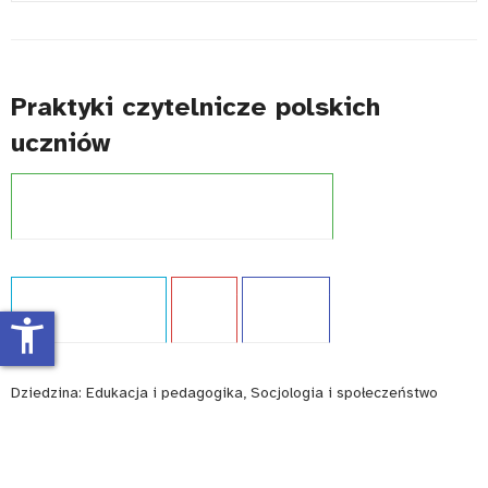
#
Praktyki czytelnicze polskich
uczniów
Projekt:
Międzynarodowe badania kompetencji
Typ publikacji:
Analiza
Język:
PL
WCAG - TAK
accessibility_new
Dziedzina:
Edukacja i pedagogika, Socjologia i społeczeństwo