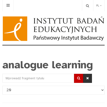
PL
analogue learning
Wprowadź
fragment
Pokaż
tytułu
#