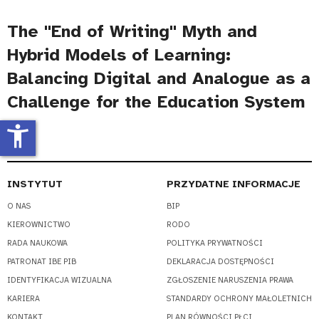
The "End of Writing" Myth and
Hybrid Models of Learning:
Balancing Digital and Analogue as a
Challenge for the Education System
accessibility_new
INSTYTUT
PRZYDATNE INFORMACJE
O NAS
BIP
KIEROWNICTWO
RODO
RADA NAUKOWA
POLITYKA PRYWATNOŚCI
PATRONAT IBE PIB
DEKLARACJA DOSTĘPNOŚCI
IDENTYFIKACJA WIZUALNA
ZGŁOSZENIE NARUSZENIA PRAWA
KARIERA
STANDARDY OCHRONY MAŁOLETNICH
KONTAKT
PLAN RÓWNOŚCI PŁCI