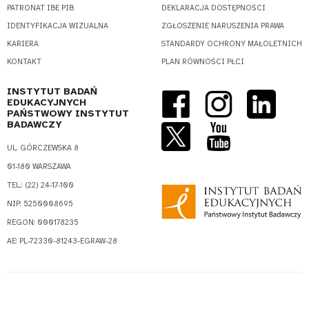
PATRONAT IBE PIB
DEKLARACJA DOSTĘPNOŚCI
IDENTYFIKACJA WIZUALNA
ZGŁOSZENIE NARUSZENIA PRAWA
KARIERA
STANDARDY OCHRONY MAŁOLETNICH
KONTAKT
PLAN RÓWNOŚCI PŁCI
INSTYTUT BADAŃ
EDUKACYJNYCH
PAŃSTWOWY INSTYTUT
BADAWCZY
UL. GÓRCZEWSKA 8
01-180 WARSZAWA
TEL.: (22) 24-17-100
NIP: 5250008695
REGON: 000178235
AE: PL-72330-81243-EGRAW-28