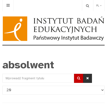
PL
absolwent
Wprowadź
fragment
Pokaż
tytułu
#