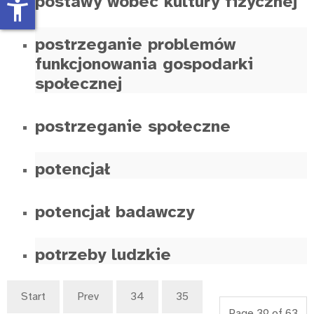
postawy wobec kultury fizycznej
accessibility_new
postrzeganie problemów
funkcjonowania gospodarki
społecznej
postrzeganie społeczne
potencjał
potencjał badawczy
potrzeby ludzkie
Start
Prev
34
35
Page 39 of 63