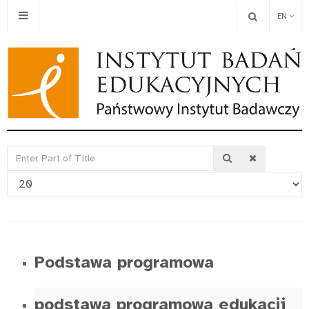
EN
Enter
Display
Part
#
of
Title
Podstawa programowa
podstawa programowa edukacji