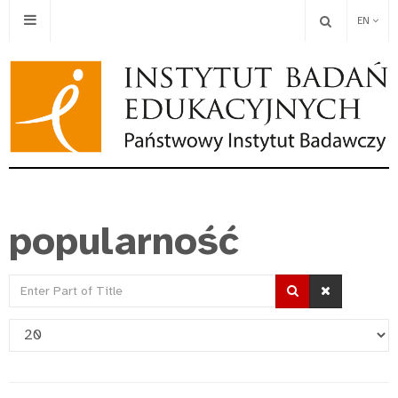
EN
popularność
Enter
Part
Display
of
#
Title