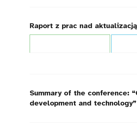
Raport z prac nad aktualizacj
Projekt:
Zintegrowany System Kwalifikacji
Typ publikacj
Summary of the conference: “O
development and technology”