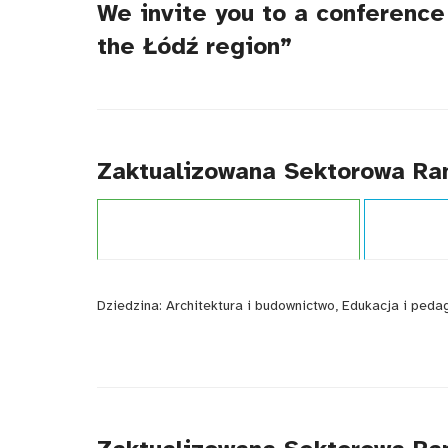
We invite you to a conference
the Łódź region”
Zaktualizowana Sektorowa Ram
Projekt:
Zintegrowany System Kwalifikacji
Typ publikacj
Dziedzina:
Architektura i budownictwo, Edukacja i ped