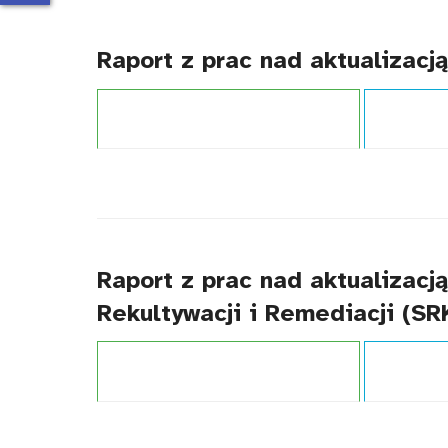
Raport z prac nad aktualizac
Projekt:
Zintegrowany System Kwalifikacji
Typ publikacj
Raport z prac nad aktualizacj
Rekultywacji i Remediacji (S
Projekt:
Zintegrowany System Kwalifikacji
Typ publikacj