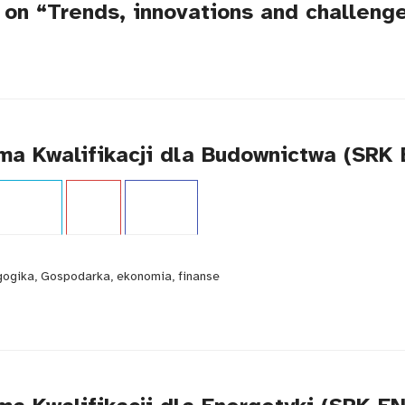
 on “Trends, innovations and challenges
a Kwalifikacji dla Budownictwa (SRK 
i:
Poradnik
Język:
PL
WCAG - TAK
agogika, Gospodarka, ekonomia, finanse