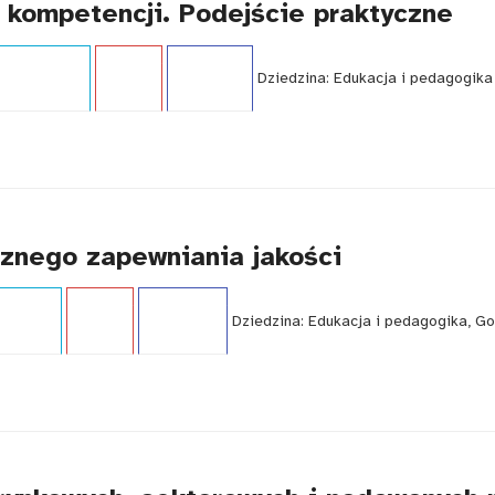
 kompetencji. Podejście praktyczne
i:
Ekspertyza
Język:
PL
WCAG - NIE
Dziedzina:
Edukacja i pedagogika
znego zapewniania jakości
i:
Raport
Język:
PL
WCAG - TAK
Dziedzina:
Edukacja i pedagogika, Go