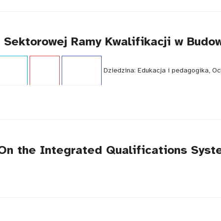
ą Sektorowej Ramy Kwalifikacji w Budo
i:
Raport
Język:
PL
WCAG - TAK
Dziedzina:
Edukacja i pedagogika, O
n the Integrated Qualifications Syste