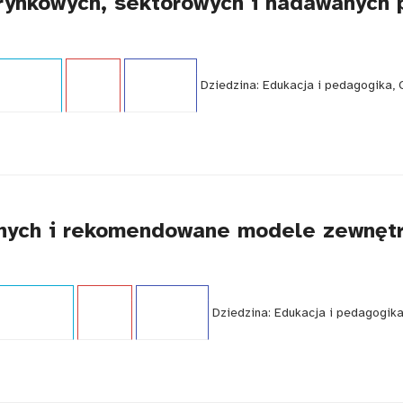
orynkowych, sektorowych i nadawanych 
i:
Poradnik
Język:
PL
WCAG - TAK
Dziedzina:
Edukacja i pedagogika, 
znych i rekomendowane modele zewnętr
i:
Ekspertyza
Język:
PL
WCAG - TAK
Dziedzina:
Edukacja i pedagogik