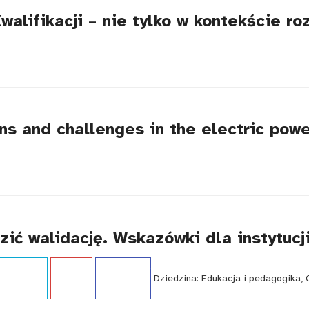
lifikacji – nie tylko w kontekście roz
ns and challenges in the electric pow
ić walidację. Wskazówki dla instytucji
i:
Poradnik
Język:
PL
WCAG - TAK
Dziedzina:
Edukacja i pedagogika, 