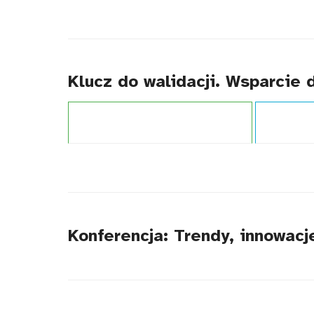
Klucz do walidacji. Wsparcie
Projekt:
Zintegrowany System Kwalifikacji
Typ publikacj
Konferencja: Trendy, innowac