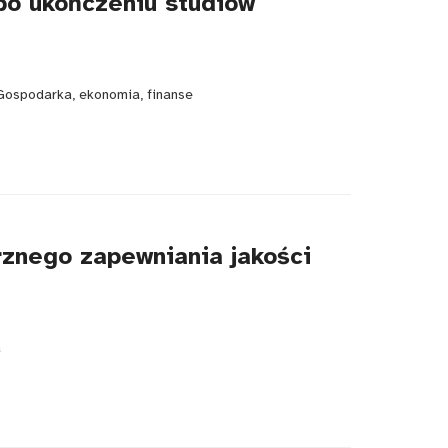
po ukończeniu studiów
Gospodarka, ekonomia, finanse
znego zapewniania jakości
a