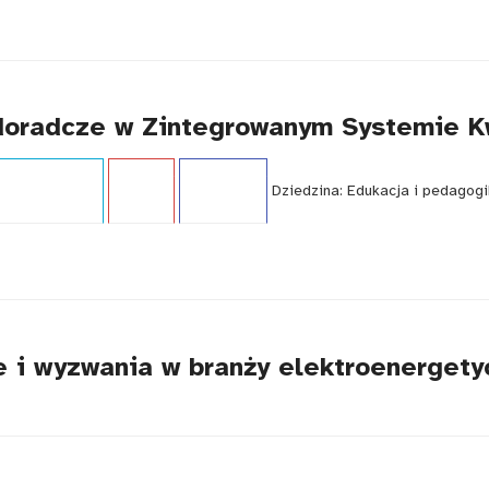
 doradcze w Zintegrowanym Systemie Kw
i:
Opracowanie
Język:
PL
WCAG - TAK
Dziedzina:
Edukacja i pedagogi
je i wyzwania w branży elektroenerget