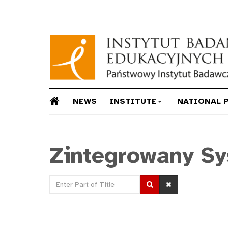
NEWS
INSTITUTE
NATIONAL 
Zintegrowany Sy
Enter
Part
of
Title