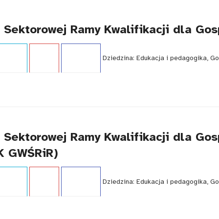
ją Sektorowej Ramy Kwalifikacji dla G
i:
Raport
Język:
PL
WCAG - TAK
Dziedzina:
Edukacja i pedagogika, Go
ą Sektorowej Ramy Kwalifikacji dla Go
RK GWŚRiR)
i:
Raport
Język:
PL
WCAG - TAK
Dziedzina:
Edukacja i pedagogika, Go