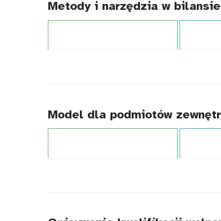
Metody i narzędzia w bilansie
Projekt:
Zintegrowany System Kwalifikacji
Typ publikacj
Model dla podmiotów zewnętr
Projekt:
Zintegrowany System Kwalifikacji
Typ publikacj