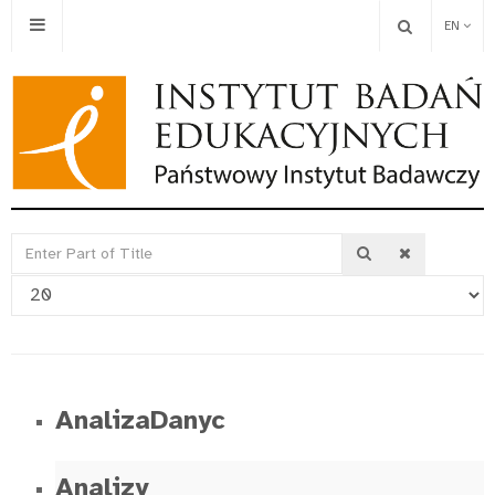
EN
Enter
Display
Part
#
of
Title
AnalizaDanyc
Analizy