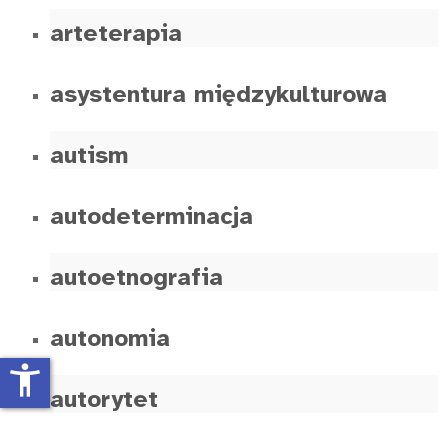
arteterapia
asystentura międzykulturowa
autism
autodeterminacja
autoetnografia
autonomia
accessibility_new
autorytet