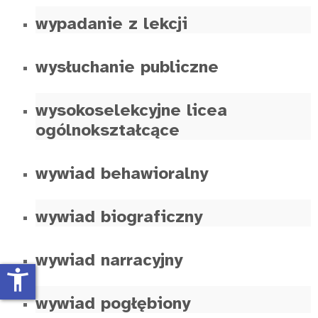
wypadanie z lekcji
wysłuchanie publiczne
wysokoselekcyjne licea
ogólnokształcące
wywiad behawioralny
wywiad biograficzny
wywiad narracyjny
accessibility_new
wywiad pogłębiony