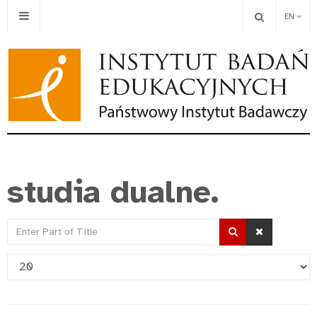
EN
studia dualne.
Enter
Part
Display
of
#
Title