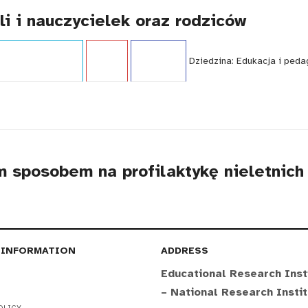
i i nauczycielek oraz rodziców
publikacji:
Poradnik
Język:
PL
WCAG - TAK
Dziedzina:
Edukacja i peda
 sposobem na profilaktykę nieletnich
 INFORMATION
ADDRESS
Educational Research Inst
– National Research Insti