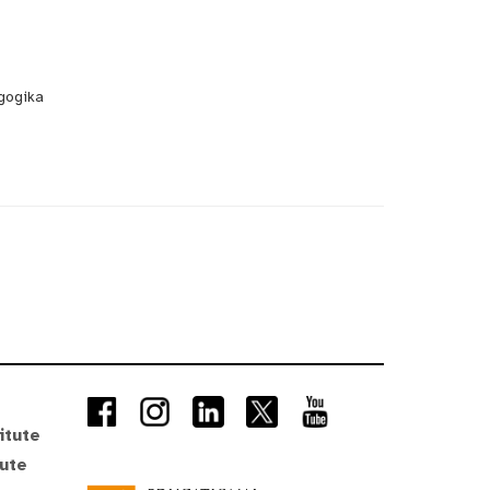
gogika
itute
tute