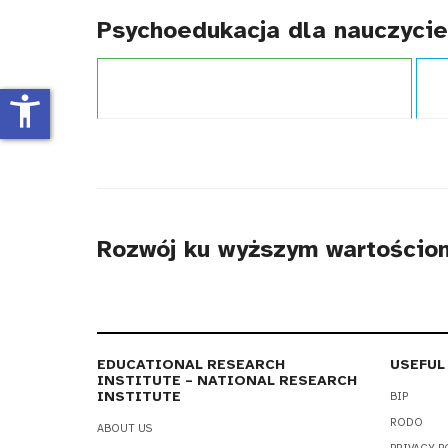
Psychoedukacja dla nauczyciel
Projekt:
Szkoła dostępna dla wszystkich (UNICEF)
Typ 
accessibility_new
Rozwój ku wyższym wartościom
EDUCATIONAL RESEARCH
USEFUL
INSTITUTE – NATIONAL RESEARCH
INSTITUTE
BIP
RODO
ABOUT US