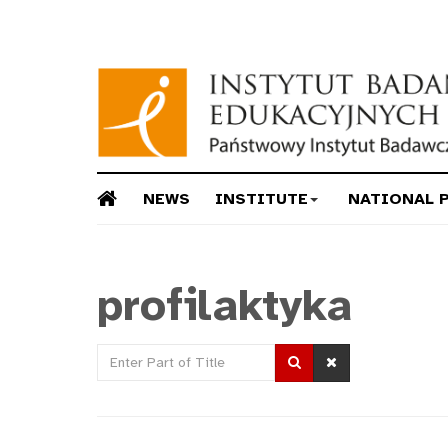
NEWS
INSTITUTE
NATIONAL 
profilaktyka
Enter
Part
of
Title