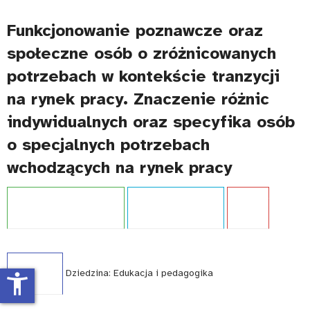
Funkcjonowanie poznawcze oraz
społeczne osób o zróżnicowanych
potrzebach w kontekście tranzycji
na rynek pracy. Znaczenie różnic
indywidualnych oraz specyfika osób
o specjalnych potrzebach
wchodzących na rynek pracy
Projekt:
Kariera bez barier
Typ publikacji:
Raport
Język:
PL
WCAG - TAK
Dziedzina:
Edukacja i pedagogika
accessibility_new