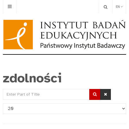
EN
zdolności
Enter
Part
Display
of
#
Title