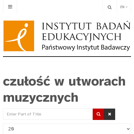
EN
czułość w utworach
muzycznych
Enter
Part
Display
of