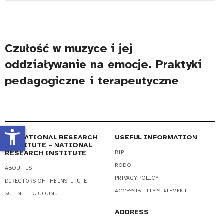
#
Title
Czułość w muzyce i jej
oddziaływanie na emocje. Praktyki
pedagogiczne i terapeutyczne
accessibility_new
EDUCATIONAL RESEARCH
USEFUL INFORMATION
INSTITUTE – NATIONAL
RESEARCH INSTITUTE
BIP
RODO
ABOUT US
PRIVACY POLICY
DIRECTORS OF THE INSTITUTE
ACCESSIBILITY STATEMENT
SCIENTIFIC COUNCIL
ADDRESS