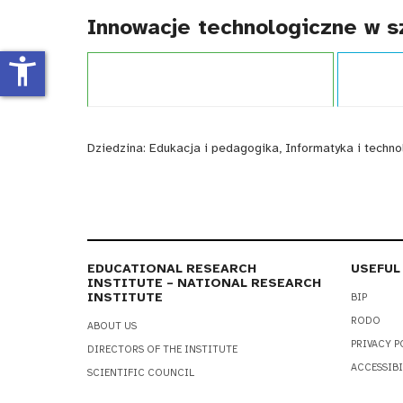
Innowacje technologiczne w sz
accessibility_new
Projekt:
Innowacje technologiczne w szkole
Typ publika
Dziedzina:
Edukacja i pedagogika, Informatyka i techno
EDUCATIONAL RESEARCH
USEFUL
INSTITUTE – NATIONAL RESEARCH
INSTITUTE
BIP
RODO
ABOUT US
PRIVACY P
DIRECTORS OF THE INSTITUTE
ACCESSIBI
SCIENTIFIC COUNCIL