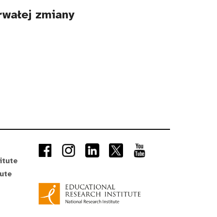
trwałej zmiany
itute
tute