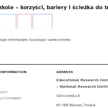
kole – korzyści, bariery i ścieżka do 
cji:
Raport
Język:
PL
WCAG - TAK
logie informacyjne, Socjologia i społeczeństwo
 INFORMATION
ADDRESS
Educational Research Inst
– National Research Insti
OLICY
Górczewska 8
LITY STATEMENT
01-180 Warsaw, Poland