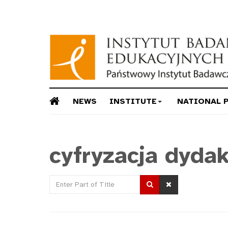
NEWS
INSTITUTE
NATIONAL 
cyfryzacja dydak
Enter
Part
of
Title