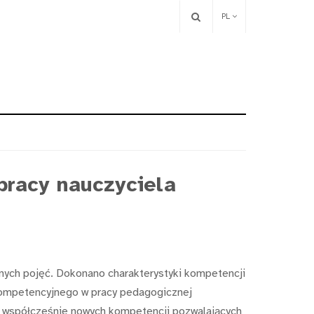
PL
pracy nauczyciela
anych pojęć. Dokonano charakterystyki kompetencji
 kompetencyjnego w pracy pedagogicznej
a współcześnie nowych kompetencji pozwalających