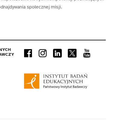
odnajdywania społecznej misji.
NYCH
AWCZY