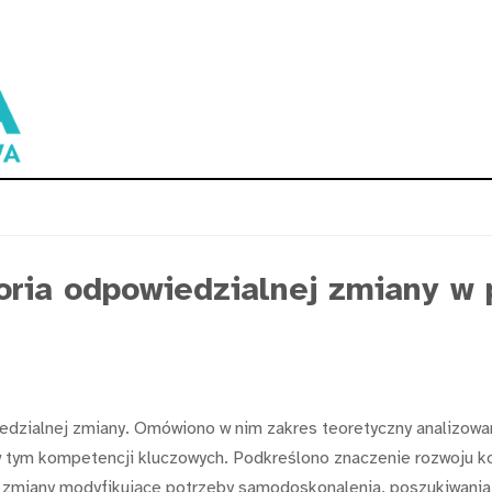
ria odpowiedzialnej zmiany w 
iedzialnej zmiany. Omówiono w nim zakres teoretyczny analizow
, w tym kompetencji kluczowych. Podkreślono znaczenie rozwoju
na zmiany modyfikujące potrzeby samodoskonalenia, poszukiwani