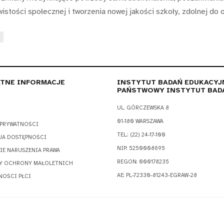
stości społecznej i tworzenia nowej jakości szkoły, zdolnej do 
TNE INFORMACJE
INSTYTUT BADAŃ EDUKACYJ
PAŃSTWOWY INSTYTUT BAD
UL. GÓRCZEWSKA 8
01-180 WARSZAWA
 PRYWATNOŚCI
TEL.: (22) 24-17-100
JA DOSTĘPNOŚCI
NIP: 5250008695
IE NARUSZENIA PRAWA
REGON: 000178235
Y OCHRONY MAŁOLETNICH
AE: PL-72330-81243-EGRAW-28
NOŚCI PŁCI