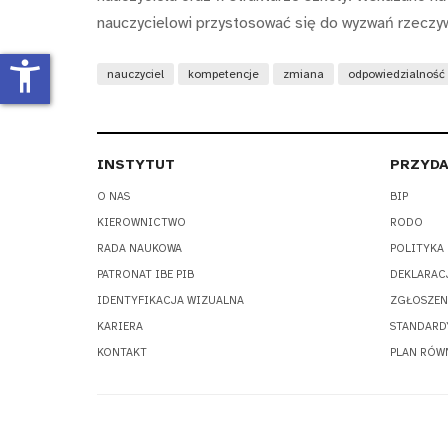
nauczycielowi przystosować się do wyzwań rzeczywi
accessibility_new
nauczyciel
kompetencje
zmiana
odpowiedzialność
INSTYTUT
PRZYDA
O NAS
BIP
KIEROWNICTWO
RODO
RADA NAUKOWA
POLITYKA
PATRONAT IBE PIB
DEKLARAC
IDENTYFIKACJA WIZUALNA
ZGŁOSZEN
KARIERA
STANDARD
KONTAKT
PLAN RÓW