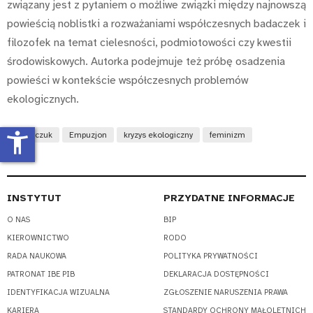
związany jest z pytaniem o możliwe związki między najnowszą
powieścią noblistki a rozważaniami współczesnych badaczek i
filozofek na temat cielesności, podmiotowości czy kwestii
środowiskowych. Autorka podejmuje też próbę osadzenia
powieści w kontekście współczesnych problemów
ekologicznych.
accessibility_new
Tokarczuk
Empuzjon
kryzys ekologiczny
feminizm
INSTYTUT
PRZYDATNE INFORMACJE
O NAS
BIP
KIEROWNICTWO
RODO
RADA NAUKOWA
POLITYKA PRYWATNOŚCI
PATRONAT IBE PIB
DEKLARACJA DOSTĘPNOŚCI
IDENTYFIKACJA WIZUALNA
ZGŁOSZENIE NARUSZENIA PRAWA
KARIERA
STANDARDY OCHRONY MAŁOLETNICH