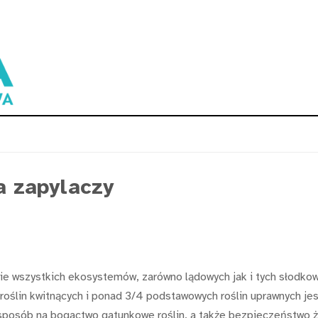
a zapylaczy
wie wszystkich ekosystemów, zarówno lądowych jak i tych słodk
oślin kwitnących i ponad 3/4 podstawowych roślin uprawnych jest
en sposób na bogactwo gatunkowe roślin, a także bezpieczeństwo 