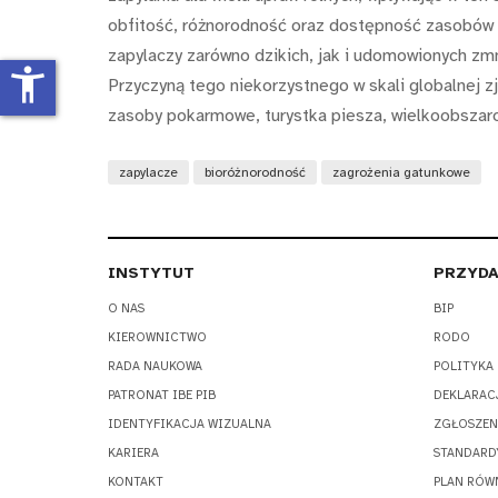
obfitość, różnorodność oraz dostępność zasobów ś
zapylaczy zarówno dzikich, jak i udomowionych zm
accessibility_new
Przyczyną tego niekorzystnego w skali globalnej z
zasoby pokarmowe, turystka piesza, wielkoobszarow
zapylacze
bioróżnorodność
zagrożenia gatunkowe
INSTYTUT
PRZYDA
O NAS
BIP
KIEROWNICTWO
RODO
RADA NAUKOWA
POLITYKA
PATRONAT IBE PIB
DEKLARAC
IDENTYFIKACJA WIZUALNA
ZGŁOSZEN
KARIERA
STANDARD
KONTAKT
PLAN RÓW