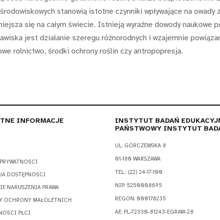
rodowiskowych stanowią istotne czynniki wpływające na owady za
niejsza się na całym świecie. Istnieją wyraźne dowody naukowe p
jawiska jest działanie szeregu różnorodnych i wzajemnie powiąza
e rolnictwo, środki ochrony roślin czy antropopresja.
TNE INFORMACJE
INSTYTUT BADAŃ EDUKACYJ
PAŃSTWOWY INSTYTUT BAD
UL. GÓRCZEWSKA 8
01-180 WARSZAWA
 PRYWATNOŚCI
TEL.: (22) 24-17-100
JA DOSTĘPNOŚCI
NIP: 5250008695
IE NARUSZENIA PRAWA
REGON: 000178235
Y OCHRONY MAŁOLETNICH
AE: PL-72330-81243-EGRAW-28
NOŚCI PŁCI