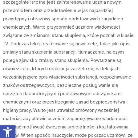
szczególnie istotne jest zainteresowanie ucznia nowym
przedmiotem oraz przedstawienie w jak najbardziej
przystępny i obrazowy sposób podstawowych zagadnień
chemicznych. Warto przypomnieć uczniom wiadomości
związane ze zmianami stanu skupienia, które poznali w klasie
IV. Podczas lekcji realizowane są nowe cele, takie jak: opis
zmiany stanu skupienia substancji, tłumaczenie, na czym
polega zjawisko zmiany stanu skupienia. Powtarzane są
również cele, których realizacja zaczęła się na lekcjach
wcześniejszych: opis właściwości substancji, rozpoznawanie
znaków ostrzegawczych, bezpieczne posługiwanie się
sprzętem laboratoryjnym i podstawowymi odczynnikami
chemicznymi oraz przestrzeganie zasad bezpieczeństwa i
higieny pracy. Warto jest utrwalać omówiony wcześniej
materiał, aby ułatwić uczniom zapamiętywanie wiadomości
oraz dać możliwość ćwiczenia umiejętności i kształtowania
accessibility_new
postaw. W ten sposób nauczyciel może pokazać uczniowi, że