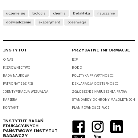
uczenie się
biologia
chemia
Dydaktyka
nauczanie
doświadczenie
eksperyment
obserwacja
INSTYTUT
PRZYDATNE INFORMACJE
O NAS
BIP
KIEROWNICTWO
RODO
RADA NAUKOWA
POLITYKA PRYWATNOŚCI
PATRONAT IBE PIB
DEKLARACJA DOSTĘPNOŚCI
IDENTYFIKACJA WIZUALNA
ZGŁOSZENIE NARUSZENIA PRAWA
KARIERA
STANDARDY OCHRONY MAŁOLETNICH
KONTAKT
PLAN RÓWNOŚCI PŁCI
INSTYTUT BADAŃ
EDUKACYJNYCH
PAŃSTWOWY INSTYTUT
BADAWCZY