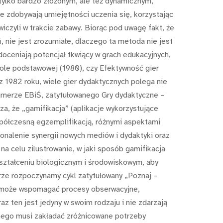
 tylko bardzo złożonym, ale też dynamicznym,
e zdobywają umiejętności uczenia się, korzystając
wiczyli w trakcie zabawy. Biorąc pod uwagę fakt, że
 nie jest zrozumiałe, dlaczego ta metoda nie jest
oceniają potencjał tkwiący w grach edukacyjnych,
kole podstawowej (1980), czy Efektywność gier
 z 1982 roku, wiele gier dydaktycznych polega nie
numerze EBiŚ, zatytułowanego Gry dydaktyczne –
a, że „gamifikacja” (aplikacje wykorzystujące
współczesną egzemplifikacją, różnymi aspektami
onalenie synergii nowych mediów i dydaktyki oraz
a celu zilustrowanie, w jaki sposób gamifikacja
kształceniu biologicznym i środowiskowym, aby
rze rozpoczynamy cykl zatytułowany „Poznaj –
e może wspomagać procesy obserwacyjne,
z ten jest jedyny w swoim rodzaju i nie zdarzają
znego musi zakładać zróżnicowane potrzeby