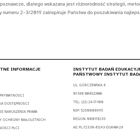
 poznawcze, dlatego wskazana jest różnorodność strategii, metod
jny numeru 2–3/2019 zainspiruje Państwa do poszukiwania najleps
TNE INFORMACJE
INSTYTUT BADAŃ EDUKACYJ
PAŃSTWOWY INSTYTUT BAD
UL. GÓRCZEWSKA 8
01-180 WARSZAWA
 PRYWATNOŚCI
TEL.: (22) 24-17-100
JA DOSTĘPNOŚCI
NIP: 5250008695
IE NARUSZENIA PRAWA
REGON: 000178235
Y OCHRONY MAŁOLETNICH
AE: PL-72330-81243-EGRAW-28
NOŚCI PŁCI