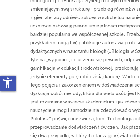
monografii pt. iEdukacja. Synergia nowych mediów 
zmieniającym swą strukturę i przebieg również w z
z gier, ale, aby odnieść sukces w szkole lub na un
uczniowie nabywają pewne umiejętności metapoznawc
bardziej popularna we współczesnej szkole. Trzeb
przykładem mogą być publikacje autorstwa profeso
dydaktycznych w nauczaniu biologii („Biologia w Sz
tyle na „wygraniu”, co uczeniu się pewnych, odpo
gamifikacja w edukacji środowiskowej, przekonują 
jedynie elementy gier) robi dzisiaj karierę. Wart
accessibility_new
tego pojęcia i zakorzenieniem w doświadczeniu ucz
dyskusja wokół metody, która dla wielu osób jest 
jest rozumiana w świecie akademickim i jak różne
nauczyciele mogli samodzielnie zdecydować o wybo
Polubisz” poświęcony zwierzętom. Technologia in
przeprowadzanie doświadczeń i ćwiczeń. Jak piszą 
się dwa przypadki, w których otaczający świat od