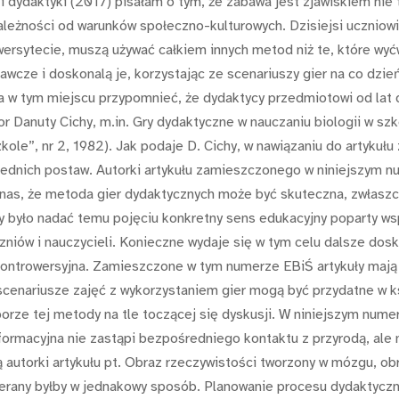
i dydaktyki (2017) pisałam o tym, że zabawa jest zjawiskiem nie
ależności od warunków społeczno-kulturowych. Dzisiejsi uczniowi
iwersytecie, muszą używać całkiem innych metod niż te, które wyć
ze i doskonalą je, korzystając ze scenariuszy gier na co dzień,
a w tym miejscu przypomnieć, że dydaktycy przedmiotowi od lat d
r Danuty Cichy, m.in. Gry dydaktyczne w nauczaniu biologii w sz
kole”, nr 2, 1982). Jak podaje D. Cichy, w nawiązaniu do artykułu
wiednich postaw. Autorki artykułu zamieszczonego w niniejszym 
nas, że metoda gier dydaktycznych może być skuteczna, zwłaszcz
o by było nadać temu pojęciu konkretny sens edukacyjny poparty 
niów i nauczycieli. Konieczne wydaje się w tym celu dalsze dosk
kontrowersyjna. Zamieszczone w tym numerze EBiŚ artykuły mają n
 scenariusze zajęć z wykorzystaniem gier mogą być przydatne w 
rze tej metody na tle toczącej się dyskusji. W niniejszym nume
formacyjna nie zastąpi bezpośredniego kontaktu z przyrodą, al
autorki artykułu pt. Obraz rzeczywistości tworzony w mózgu, obra
bierany byłby w jednakowy sposób. Planowanie procesu dydaktyc