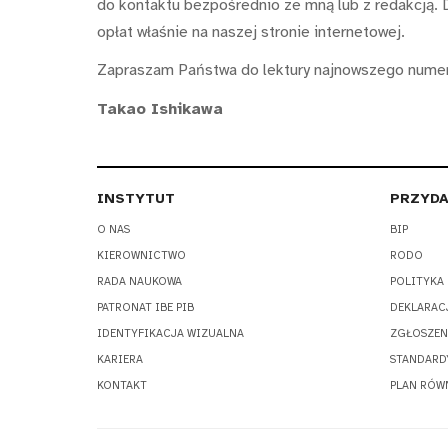
do kontaktu bezpośrednio ze mną lub z redakcją. 
opłat właśnie na naszej stronie internetowej.
Zapraszam Państwa do lektury najnowszego numer
Takao Ishikawa
INSTYTUT
PRZYDA
O NAS
BIP
KIEROWNICTWO
RODO
RADA NAUKOWA
POLITYKA
PATRONAT IBE PIB
DEKLARAC
IDENTYFIKACJA WIZUALNA
ZGŁOSZEN
KARIERA
STANDARD
KONTAKT
PLAN RÓW