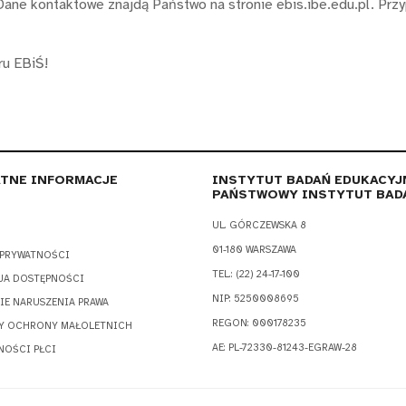
Dane kontaktowe znajdą Państwo na stronie ebis.ibe.edu.pl. Pr
u EBiŚ!
TNE INFORMACJE
INSTYTUT BADAŃ EDUKACYJ
PAŃSTWOWY INSTYTUT BAD
UL. GÓRCZEWSKA 8
01-180 WARSZAWA
 PRYWATNOŚCI
TEL.: (22) 24-17-100
JA DOSTĘPNOŚCI
NIP: 5250008695
IE NARUSZENIA PRAWA
REGON: 000178235
Y OCHRONY MAŁOLETNICH
AE: PL-72330-81243-EGRAW-28
NOŚCI PŁCI