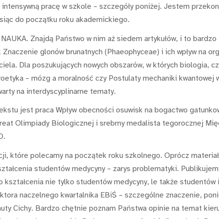
 intensywną pracę w szkole – szczegóły poniżej. Jestem przekon
esiąc do początku roku akademickiego.
NAUKA. Znajdą Państwo w nim aż siedem artykułów, i to bardzo z
k Znaczenie glonów brunatnych (Phaeophyceae) i ich wpływ na org
ela. Dla poszukujących nowych obszarów, w których biologia, czy
uroetyka – mózg a moralność czy Postulaty mechaniki kwantowej 
arty na interdyscyplinarne tematy.
tekstu jest praca Wpływ obecności osuwisk na bogactwo gatunk
reat Olimpiady Biologicznej i srebrny medalista tegorocznej Mię
O.
ji, które polecamy na początek roku szkolnego. Oprócz materia
ztałcenia studentów medycyny – zarys problematyki. Publikuje
o kształcenia nie tylko studentów medycyny, le także studentów 
ktora naczelnego kwartalnika EBiŚ – szczególne znaczenie, poni
anuty Cichy. Bardzo chętnie poznam Państwa opinie na temat kier