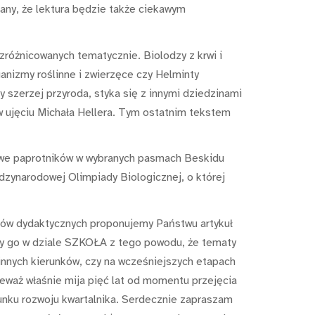
any, że lektura będzie także ciekawym
różnicowanych tematycznie. Biolodzy z krwi i
anizmy roślinne i zwierzęce czy Helminty
 szerzej przyroda, styka się z innymi dziedzinami
w ujęciu Michała Hellera. Tym ostatnim tekstem
owe paprotników w wybranych pasmach Beskidu
dzynarodowej Olimpiady Biologicznej, o której
łów dydaktycznych proponujemy Państwu artykuł
my go w dziale SZKOŁA z tego powodu, że tematy
innych kierunków, czy na wcześniejszych etapach
eważ właśnie mija pięć lat od momentu przejęcia
unku rozwoju kwartalnika. Serdecznie zapraszam