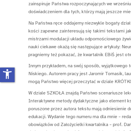
zainspiruje Państwa rozpoczynających we wrześniu
doświadczeniem dla tych, którzy mają jeszcze mi
Na Państwa ręce oddajemy niezwykle bogaty dział 
kości zapewne zainteresują się takimi tekstami ja
mistrzami modulacji układu odpornościowego żywici
nauki ciekawe okażą się następujące artykuły: Ne
pragniemy też pokazać, że kwartalnik EBiŚ jest otw
Innym przykładem, na swój sposób, wyjątkowego 
accessibility_new
Niskiego. Autorem pracy jest Jaromir Tomasik, lau
mogą Państwo więcej przeczytać w dziale KRÓTK
W dziale SZKOŁA znajdą Państwo scenariusze lekc
Interaktywne metody dydaktyczne jako element ks
poruszone przez autora tekstu mają odniesienie d
edukacji. Wydanie tego numeru ma dla mnie – reda
obowiązków od Założycielki kwartalnika – prof. D