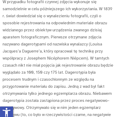
W przypadku fotografii czynnej zdjęcia wykonuje się
samodzielnie w celu późniejszego ich wykorzystania. W 1839
r. świat dowiedział się o wynalezieniu fotografii, czyli o
sposobie rejestrowania na odpowiednim materiale obrazu
widzianego przez obiektyw urządzenia zwanego dzisiaj
aparatem fotograficznym. Pierwsze otrzymane zdjęcia
nazywano dagerotypami od nazwiska wynalazcy (Louisa
Jacques’a Daguerre’a, który opracował tę technikę przy
współpracy z Josephem Nicéphorem Niépcem). W tamtych
czasach nikt nie miał pojęcia jak rejestrowanie obrazu będzie
wyglądało za 100, 150 czy 175 lat. Dagerotypia była
procesem trudnym i czasochłonnym ze względu na
przygotowanie materiału do zapisu. Jedną z wad był fakt
otrzymywania tylko jednego egzemplarza obrazu. Niebawem
dagerotypia została zastąpiona przez proces negatywowo-
pozytywowy. Otrzymywało się w nim jeden egzemplarz
accessibility_new
negatywu (to, co było w rzeczywistości czarne, na negatywie