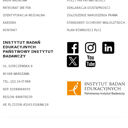
RADA NAUKOWA
POLITYKA PRYWATNOŚCI
PATRONAT IBE PIB
DEKLARACJA DOSTĘPNOŚCI
IDENTYFIKACJA WIZUALNA
ZGŁOSZENIE NARUSZENIA PRAWA
KARIERA
STANDARDY OCHRONY MAŁOLETNICH
KONTAKT
PLAN RÓWNOŚCI PŁCI
INSTYTUT BADAŃ
EDUKACYJNYCH
PAŃSTWOWY INSTYTUT
BADAWCZY
UL. GÓRCZEWSKA 8
01-180 WARSZAWA
TEL.: (22) 24-17-100
NIP: 5250008695
REGON: 000178235
AE: PL-72330-81243-EGRAW-28