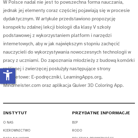
W Polsce nadal nie jest to powszechna forma nauczania,
jednak jej elementy coraz częściej pojawiają się w procesie
dydaktycznym. W artykule przedstawiono propozycję
konspektu zdalnej lekcji biologii dla klasy V szkoły
podstawowej z wykorzystaniem platform i narzędzi
internetowych, aby w jak największym stopniu zachęcić
nauczycieli do wykorzystywania nowoczesnych technologii w
pracy z uczniami. Do zapoznania młodzieży z budową komórki
roślinnej i zwierzęcej posłużyły następujące strony
accessibility_new
internetowe: E-podręczniki, LearningApps.org,
Mindmeister.com oraz aplikacja Quiver 3D Coloring App.
INSTYTUT
PRZYDATNE INFORMACJE
O NAS
BIP
KIEROWNICTWO
RODO