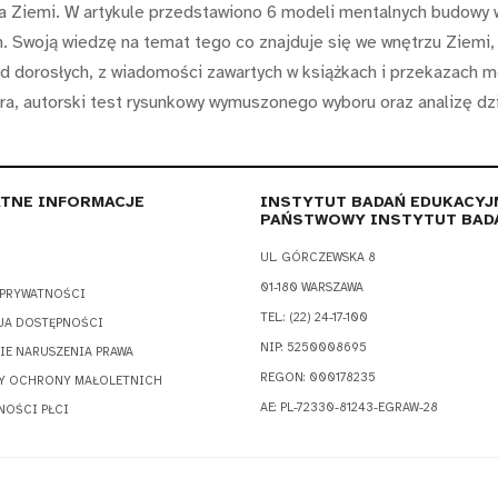
za Ziemi. W artykule przedstawiono 6 modeli mentalnych budowy
. Swoją wiedzę na temat tego co znajduje się we wnętrzu Ziemi,
 od dorosłych, z wiadomości zawartych w książkach i przekazach 
, autorski test rysunkowy wymuszonego wyboru oraz analizę dz
TNE INFORMACJE
INSTYTUT BADAŃ EDUKACYJ
PAŃSTWOWY INSTYTUT BAD
UL. GÓRCZEWSKA 8
01-180 WARSZAWA
 PRYWATNOŚCI
TEL.: (22) 24-17-100
JA DOSTĘPNOŚCI
NIP: 5250008695
IE NARUSZENIA PRAWA
REGON: 000178235
Y OCHRONY MAŁOLETNICH
AE: PL-72330-81243-EGRAW-28
NOŚCI PŁCI