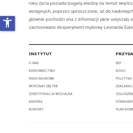
roku życia posiada bogatą wiedzę na temat wnętr
wstępnych, poprzez uproszczone, aż do naukowych
głównie pochodzi ona z informacji jakie usłyszały
accessibility_new
zastosowano eksperyment myślowy Leonarda Eulera
INSTYTUT
PRZYDA
O NAS
BIP
KIEROWNICTWO
RODO
RADA NAUKOWA
POLITYKA
PATRONAT IBE PIB
DEKLARAC
IDENTYFIKACJA WIZUALNA
ZGŁOSZEN
KARIERA
STANDARD
KONTAKT
PLAN RÓW